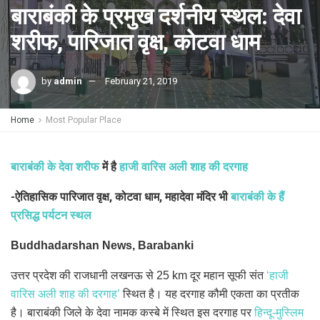
बाराबंकी के प्रमुख दर्शनीय स्थल: देवा
शरीफ, पारिजात वृक्ष, कोटवा धाम
by
admin
February 21, 2019
Home
Most Popular Place
बाराबंकी के देवा शरीफ
में है
हाजी वारिस अली शाह की दरगाह
-ऐतिहासिक पारिजात वृक्ष, कोटवा धाम, महादेवा मंदिर भी
बाराबंकी के हैं
प्रसिद्ध पर्यटन स्थल
Buddhadarshan News, Barabanki
उत्तर प्रदेश की राजधानी लखनऊ से 25 km दूर महान सूफी संत
‘हाजी
वारिस अली शाह की दरगाह’
स्थित है। यह दरगाह कौमी एकता का प्रतीक
है। बाराबंकी जिले के देवा नामक कस्बे में स्थित इस दरगाह पर
हिन्दू-मुस्लिम