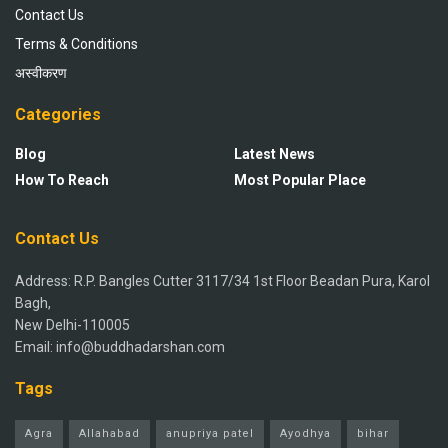
Contact Us
Terms & Conditions
अस्वीकरण
Categories
Blog
Latest News
How To Reach
Most Popular Place
Contact Us
Address: R.P. Bangles Cutter 3117/34 1st Floor Beadan Pura, Karol
Bagh,
New Delhi-110005
Email: info@buddhadarshan.com
Tags
Agra
Allahabad
anupriya patel
Ayodhya
bihar