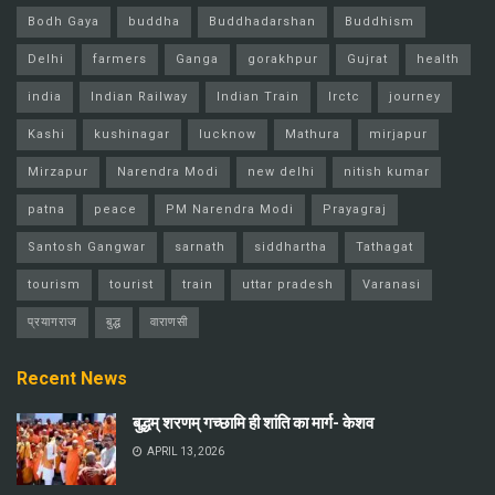
Bodh Gaya
buddha
Buddhadarshan
Buddhism
Delhi
farmers
Ganga
gorakhpur
Gujrat
health
india
Indian Railway
Indian Train
Irctc
journey
Kashi
kushinagar
lucknow
Mathura
mirjapur
Mirzapur
Narendra Modi
new delhi
nitish kumar
patna
peace
PM Narendra Modi
Prayagraj
Santosh Gangwar
sarnath
siddhartha
Tathagat
tourism
tourist
train
uttar pradesh
Varanasi
प्रयागराज
बुद्ध
वाराणसी
Recent News
बुद्धम् शरणम् गच्छामि ही शांति का मार्ग- केशव
APRIL 13, 2026