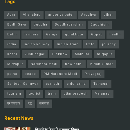
Tags
Agra
Allahabad
anupriya patel
Ayodhya
bihar
Bodh Gaya
buddha
Buddhadarshan
Buddhism
Delhi
farmers
Ganga
gorakhpur
Gujrat
health
india
Indian Railway
Indian Train
Irctc
journey
Kashi
kushinagar
lucknow
Mathura
mirjapur
Mirzapur
Narendra Modi
new delhi
nitish kumar
patna
peace
PM Narendra Modi
Prayagraj
Santosh Gangwar
sarnath
siddhartha
Tathagat
tourism
tourist
train
uttar pradesh
Varanasi
प्रयागराज
बुद्ध
वाराणसी
Recent News