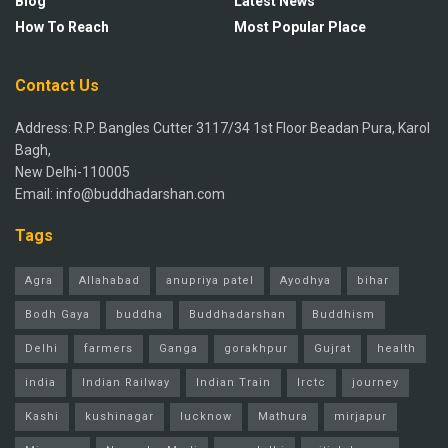
Blog
Latest News
How To Reach
Most Popular Place
Contact Us
Address: R.P. Bangles Cutter 3117/34 1st Floor Beadan Pura, Karol
Bagh,
New Delhi-110005
Email: info@buddhadarshan.com
Tags
Agra
Allahabad
anupriya patel
Ayodhya
bihar
Bodh Gaya
buddha
Buddhadarshan
Buddhism
Delhi
farmers
Ganga
gorakhpur
Gujrat
health
india
Indian Railway
Indian Train
Irctc
journey
Kashi
kushinagar
lucknow
Mathura
mirjapur