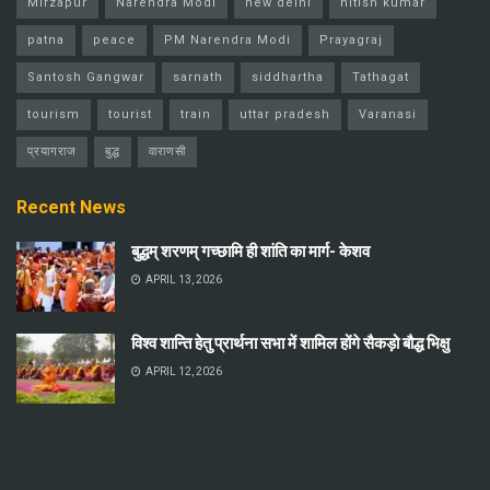
Mirzapur
Narendra Modi
new delhi
nitish kumar
patna
peace
PM Narendra Modi
Prayagraj
Santosh Gangwar
sarnath
siddhartha
Tathagat
tourism
tourist
train
uttar pradesh
Varanasi
प्रयागराज
बुद्ध
वाराणसी
Recent News
बुद्धम् शरणम् गच्छामि ही शांति का मार्ग- केशव
APRIL 13, 2026
विश्व शान्ति हेतु प्रार्थना सभा में शामिल होंगे सैकड़ो बौद्ध भिक्षु
APRIL 12, 2026