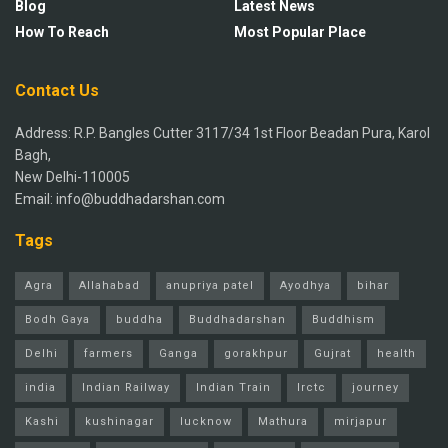
Blog
Latest News
How To Reach
Most Popular Place
Contact Us
Address: R.P. Bangles Cutter 3117/34 1st Floor Beadan Pura, Karol
Bagh,
New Delhi-110005
Email: info@buddhadarshan.com
Tags
Agra
Allahabad
anupriya patel
Ayodhya
bihar
Bodh Gaya
buddha
Buddhadarshan
Buddhism
Delhi
farmers
Ganga
gorakhpur
Gujrat
health
india
Indian Railway
Indian Train
Irctc
journey
Kashi
kushinagar
lucknow
Mathura
mirjapur