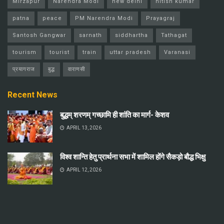
Mirzapur
Narendra Modi
new delhi
nitish kumar
patna
peace
PM Narendra Modi
Prayagraj
Santosh Gangwar
sarnath
siddhartha
Tathagat
tourism
tourist
train
uttar pradesh
Varanasi
प्रयागराज
बुद्ध
वाराणसी
Recent News
बुद्धम् शरणम् गच्छामि ही शांति का मार्ग- केशव
APRIL 13, 2026
विश्व शान्ति हेतु प्रार्थना सभा में शामिल होंगे सैकड़ो बौद्ध भिक्षु
APRIL 12, 2026