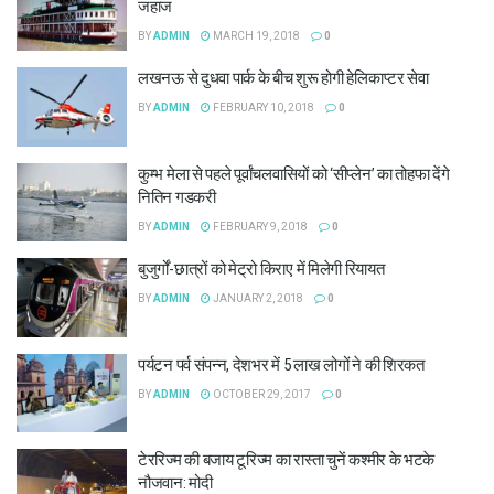
जहाज
BY
ADMIN
MARCH 19, 2018
0
लखनऊ से दुधवा पार्क के बीच शुरू होगी हेलिकाप्टर सेवा
BY
ADMIN
FEBRUARY 10, 2018
0
कुम्भ मेला से पहले पूर्वांचलवासियों को ‘सीप्लेन’ का तोहफा देंगे
नितिन गडकरी
BY
ADMIN
FEBRUARY 9, 2018
0
बुजुर्गों-छात्रों को मेट्रो किराए में मिलेगी रियायत
BY
ADMIN
JANUARY 2, 2018
0
पर्यटन पर्व संपन्न, देशभर में 5 लाख लोगों ने की शिरकत
BY
ADMIN
OCTOBER 29, 2017
0
टेररिज्म की बजाय टूरिज्म का रास्ता चुनें कश्मीर के भटके
नौजवान: मोदी