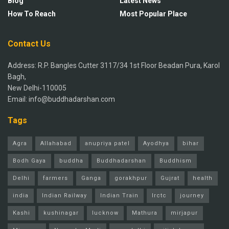
Blog
Latest News
How To Reach
Most Popular Place
Contact Us
Address: R.P. Bangles Cutter 3117/34 1st Floor Beadan Pura, Karol
Bagh,
New Delhi-110005
Email: info@buddhadarshan.com
Tags
Agra
Allahabad
anupriya patel
Ayodhya
bihar
Bodh Gaya
buddha
Buddhadarshan
Buddhism
Delhi
farmers
Ganga
gorakhpur
Gujrat
health
india
Indian Railway
Indian Train
Irctc
journey
Kashi
kushinagar
lucknow
Mathura
mirjapur