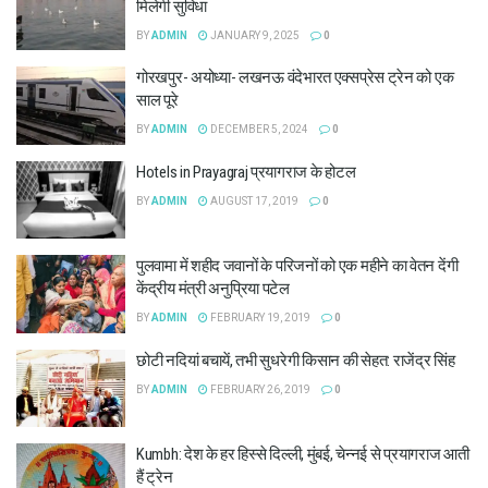
मिलेगी सुविधा
BY
ADMIN
JANUARY 9, 2025
0
गोरखपुर- अयोध्या- लखनऊ वंदेभारत एक्सप्रेस ट्रेन को एक
साल पूरे
BY
ADMIN
DECEMBER 5, 2024
0
Hotels in Prayagraj प्रयागराज के होटल
BY
ADMIN
AUGUST 17, 2019
0
पुलवामा में शहीद जवानों के परिजनों को एक महीने का वेतन देंगी
केंद्रीय मंत्री अनुप्रिया पटेल
BY
ADMIN
FEBRUARY 19, 2019
0
छोटी नदियां बचायें, तभी सुधरेगी किसान की सेहत: राजेंद्र सिंह
BY
ADMIN
FEBRUARY 26, 2019
0
Kumbh: देश के हर हिस्से दिल्ली, मुंबई, चेन्नई से प्रयागराज आती
हैं ट्रेन