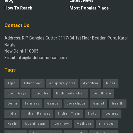
Blog
Latest News
How To Reach
Most Popular Place
Contact Us
Address: R.P. Bangles Cutter 3117/34 1st Floor Beadan Pura, Karol
Bagh,
New Delhi-110005
Email: info@buddhadarshan.com
Tags
Agra
Allahabad
anupriya patel
Ayodhya
bihar
Bodh Gaya
buddha
Buddhadarshan
Buddhism
Delhi
farmers
Ganga
gorakhpur
Gujrat
health
india
Indian Railway
Indian Train
Irctc
journey
Kashi
kushinagar
lucknow
Mathura
mirjapur