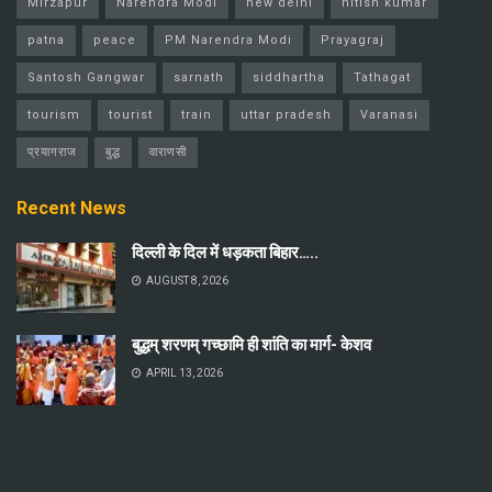
Mirzapur
Narendra Modi
new delhi
nitish kumar
patna
peace
PM Narendra Modi
Prayagraj
Santosh Gangwar
sarnath
siddhartha
Tathagat
tourism
tourist
train
uttar pradesh
Varanasi
प्रयागराज
बुद्ध
वाराणसी
Recent News
दिल्ली के दिल में धड़कता बिहार…..
AUGUST 8, 2026
बुद्धम् शरणम् गच्छामि ही शांति का मार्ग- केशव
APRIL 13, 2026