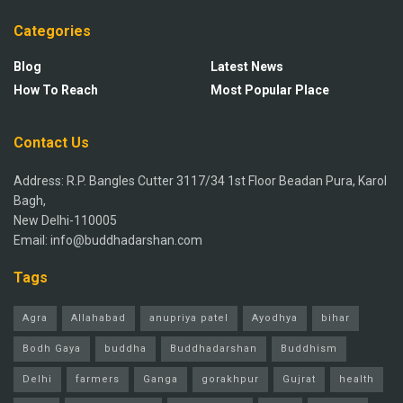
Categories
Blog
Latest News
How To Reach
Most Popular Place
Contact Us
Address: R.P. Bangles Cutter 3117/34 1st Floor Beadan Pura, Karol
Bagh,
New Delhi-110005
Email: info@buddhadarshan.com
Tags
Agra
Allahabad
anupriya patel
Ayodhya
bihar
Bodh Gaya
buddha
Buddhadarshan
Buddhism
Delhi
farmers
Ganga
gorakhpur
Gujrat
health