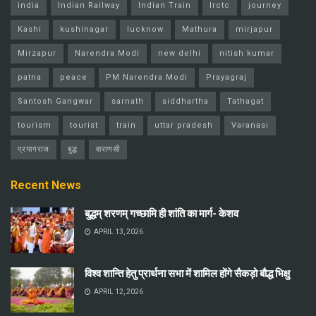
india
Indian Railway
Indian Train
Irctc
journey
Kashi
kushinagar
lucknow
Mathura
mirjapur
Mirzapur
Narendra Modi
new delhi
nitish kumar
patna
peace
PM Narendra Modi
Prayagraj
Santosh Gangwar
sarnath
siddhartha
Tathagat
tourism
tourist
train
uttar pradesh
Varanasi
प्रयागराज
बुद्ध
वाराणसी
Recent News
बुद्धम् शरणम् गच्छामि ही शांति का मार्ग- केशव
APRIL 13, 2026
विश्व शान्ति हेतु प्रार्थना सभा में शामिल होंगे सैकड़ो बौद्ध भिक्षु
APRIL 12, 2026