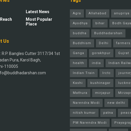
ries
Tags
Latest News
Agra
Allahabad
anupriya 
 Reach
Most Popular
Ayodhya
bihar
Bodh Gay
Place
buddha
Buddhadarshan
t Us
Buddhism
Delhi
farmers
 R.P. Bangles Cutter 3117/34 1st
Ganga
gorakhpur
Gujrat
adan Pura, Karol Bagh,
health
india
Indian Railw
hi-110005
info@buddhadarshan.com
Indian Train
Irctc
journe
Kashi
kushinagar
luckn
Mathura
mirjapur
Mirzap
Narendra Modi
new delhi
nitish kumar
patna
peac
PM Narendra Modi
Prayagra