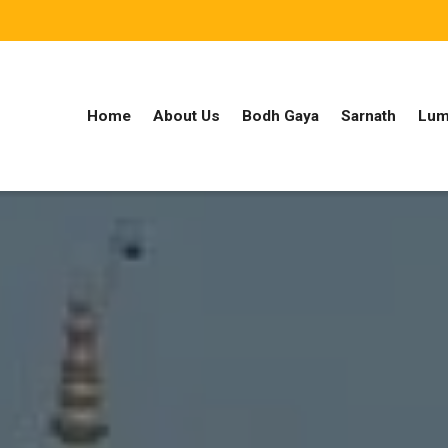
Home
About Us
Bodh Gaya
Sarnath
Lum