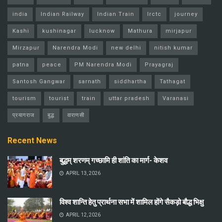
india
Indian Railway
Indian Train
Irctc
journey
Kashi
kushinagar
lucknow
Mathura
mirjapur
Mirzapur
Narendra Modi
new delhi
nitish kumar
patna
peace
PM Narendra Modi
Prayagraj
Santosh Gangwar
sarnath
siddhartha
Tathagat
tourism
tourist
train
uttar pradesh
Varanasi
प्रयागराज
बुद्ध
वाराणसी
Recent News
बुद्धम् शरणम् गच्छामि ही शांति का मार्ग- केशव
APRIL 13, 2026
विश्व शान्ति हेतु प्रार्थना सभा में शामिल होंगे सैकड़ो बौद्ध भिक्षु
APRIL 12, 2026