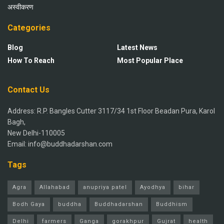
अस्वीकरण
Categories
Blog
Latest News
How To Reach
Most Popular Place
Contact Us
Address: R.P. Bangles Cutter 3117/34 1st Floor Beadan Pura, Karol
Bagh,
New Delhi-110005
Email: info@buddhadarshan.com
Tags
Agra
Allahabad
anupriya patel
Ayodhya
bihar
Bodh Gaya
buddha
Buddhadarshan
Buddhism
Delhi
farmers
Ganga
gorakhpur
Gujrat
health