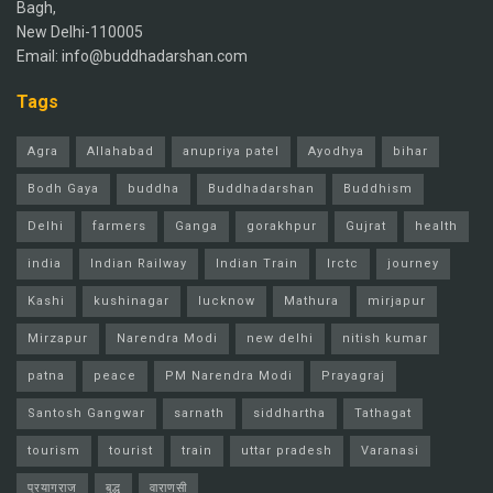
Bagh,
New Delhi-110005
Email: info@buddhadarshan.com
Tags
Agra
Allahabad
anupriya patel
Ayodhya
bihar
Bodh Gaya
buddha
Buddhadarshan
Buddhism
Delhi
farmers
Ganga
gorakhpur
Gujrat
health
india
Indian Railway
Indian Train
Irctc
journey
Kashi
kushinagar
lucknow
Mathura
mirjapur
Mirzapur
Narendra Modi
new delhi
nitish kumar
patna
peace
PM Narendra Modi
Prayagraj
Santosh Gangwar
sarnath
siddhartha
Tathagat
tourism
tourist
train
uttar pradesh
Varanasi
प्रयागराज
बुद्ध
वाराणसी