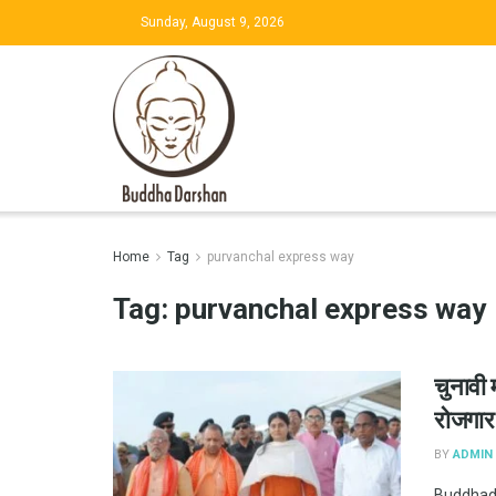
Sunday, August 9, 2026
Home
Tag
purvanchal express way
Tag:
purvanchal express way
चुनावी 
रोजगार
BY
ADMIN
Buddhadar