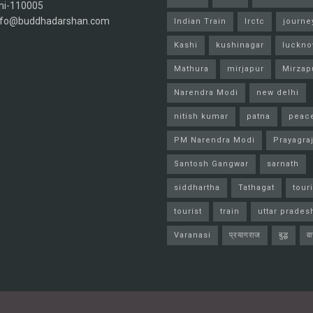
hi-110005
info@buddhadarshan.com
Indian Train
Irctc
journe
Kashi
kushinagar
luckn
Mathura
mirjapur
Mirzap
Narendra Modi
new delhi
nitish kumar
patna
peac
PM Narendra Modi
Prayagra
Santosh Gangwar
sarnath
siddhartha
Tathagat
tour
tourist
train
uttar prades
Varanasi
प्रयागराज
बुद्ध
व