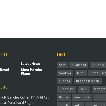
ries
Tags
Latest News
Agra
Allahabad
anupriya 
 Reach
Most Popular
Ayodhya
bihar
Bodh Gay
Place
buddha
Buddhadarshan
t Us
Buddhism
Delhi
farmers
 R.P. Bangles Cutter 3117/34 1st
Ganga
gorakhpur
Gujrat
adan Pura, Karol Bagh,
health
india
Indian Railw