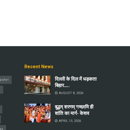
Recent News
दिल्ली के दिल में धड़कता
patel
बिहार…..
a
AUGUST 8, 2026
बुद्धम् शरणम् गच्छामि ही
शांति का मार्ग- केशव
APRIL 13, 2026
ay