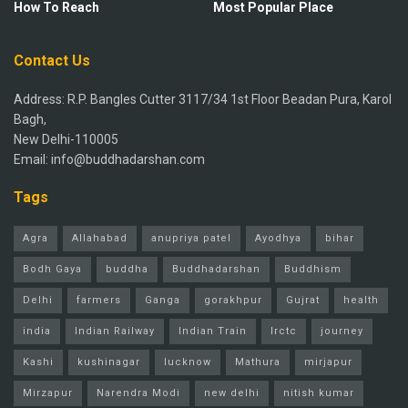
How To Reach
Most Popular Place
Contact Us
Address: R.P. Bangles Cutter 3117/34 1st Floor Beadan Pura, Karol
Bagh,
New Delhi-110005
Email: info@buddhadarshan.com
Tags
Agra
Allahabad
anupriya patel
Ayodhya
bihar
Bodh Gaya
buddha
Buddhadarshan
Buddhism
Delhi
farmers
Ganga
gorakhpur
Gujrat
health
india
Indian Railway
Indian Train
Irctc
journey
Kashi
kushinagar
lucknow
Mathura
mirjapur
Mirzapur
Narendra Modi
new delhi
nitish kumar