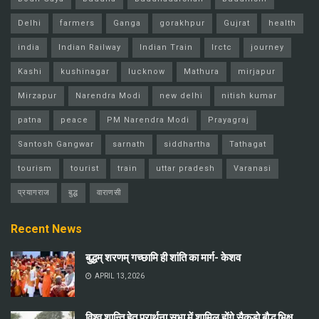
Delhi
farmers
Ganga
gorakhpur
Gujrat
health
india
Indian Railway
Indian Train
Irctc
journey
Kashi
kushinagar
lucknow
Mathura
mirjapur
Mirzapur
Narendra Modi
new delhi
nitish kumar
patna
peace
PM Narendra Modi
Prayagraj
Santosh Gangwar
sarnath
siddhartha
Tathagat
tourism
tourist
train
uttar pradesh
Varanasi
प्रयागराज
बुद्ध
वाराणसी
Recent News
बुद्धम् शरणम् गच्छामि ही शांति का मार्ग- केशव
APRIL 13, 2026
विश्व शान्ति हेतु प्रार्थना सभा में शामिल होंगे सैकड़ो बौद्ध भिक्षु