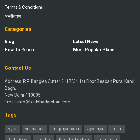
Terms & Conditions
अस्वीकरण
Categories
Blog
Latest News
How To Reach
Most Popular Place
Contact Us
Address: R.P. Bangles Cutter 3117/34 1st Floor Beadan Pura, Karol
Bagh,
New Delhi-110005
Email: info@buddhadarshan.com
Tags
Agra
Allahabad
anupriya patel
Ayodhya
bihar
Bodh Gaya
buddha
Buddhadarshan
Buddhism