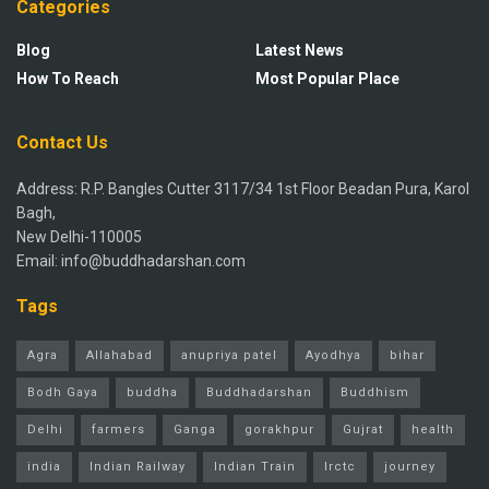
Categories
Blog
Latest News
How To Reach
Most Popular Place
Contact Us
Address: R.P. Bangles Cutter 3117/34 1st Floor Beadan Pura, Karol
Bagh,
New Delhi-110005
Email: info@buddhadarshan.com
Tags
Agra
Allahabad
anupriya patel
Ayodhya
bihar
Bodh Gaya
buddha
Buddhadarshan
Buddhism
Delhi
farmers
Ganga
gorakhpur
Gujrat
health
india
Indian Railway
Indian Train
Irctc
journey