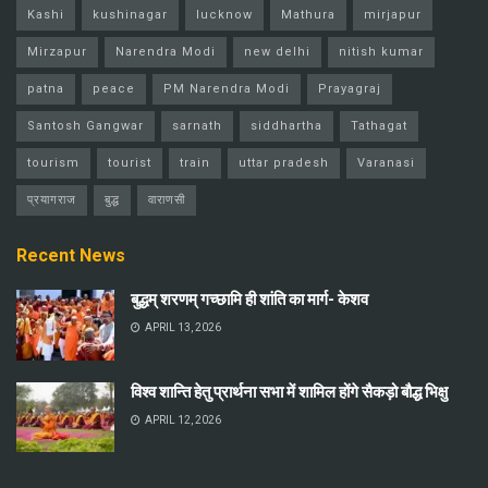
Kashi
kushinagar
lucknow
Mathura
mirjapur
Mirzapur
Narendra Modi
new delhi
nitish kumar
patna
peace
PM Narendra Modi
Prayagraj
Santosh Gangwar
sarnath
siddhartha
Tathagat
tourism
tourist
train
uttar pradesh
Varanasi
प्रयागराज
बुद्ध
वाराणसी
Recent News
बुद्धम् शरणम् गच्छामि ही शांति का मार्ग- केशव
APRIL 13, 2026
विश्व शान्ति हेतु प्रार्थना सभा में शामिल होंगे सैकड़ो बौद्ध भिक्षु
APRIL 12, 2026