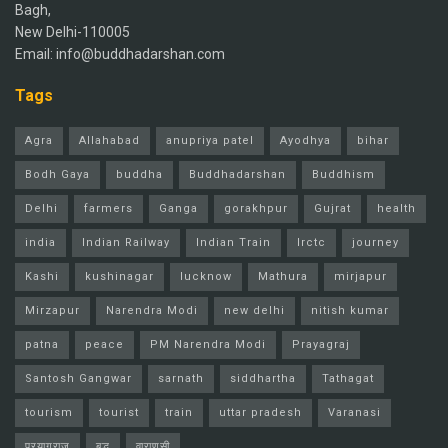
Bagh,
New Delhi-110005
Email: info@buddhadarshan.com
Tags
Agra
Allahabad
anupriya patel
Ayodhya
bihar
Bodh Gaya
buddha
Buddhadarshan
Buddhism
Delhi
farmers
Ganga
gorakhpur
Gujrat
health
india
Indian Railway
Indian Train
Irctc
journey
Kashi
kushinagar
lucknow
Mathura
mirjapur
Mirzapur
Narendra Modi
new delhi
nitish kumar
patna
peace
PM Narendra Modi
Prayagraj
Santosh Gangwar
sarnath
siddhartha
Tathagat
tourism
tourist
train
uttar pradesh
Varanasi
प्रयागराज
बुद्ध
वाराणसी