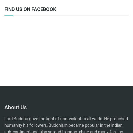
FIND US ON FACEBOOK
About Us
Lord Buddha gave the light of non-violent to all world. He preached
humanity his followers. Buddhism became popular in the Indian
sub-continent and also spread to japan, chine and many foreign