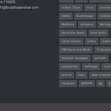
hi-110005
info@buddhadarshan.com
Indian Train
Irctc
journe
Kashi
kushinagar
luckn
Mathura
mirjapur
Mirzap
Narendra Modi
new delhi
nitish kumar
patna
peac
PM Narendra Modi
Prayagra
Santosh Gangwar
sarnath
siddhartha
Tathagat
tour
tourist
train
uttar prades
Varanasi
प्रयागराज
बुद्ध
व