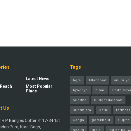
ries
Tags
Latest News
Agra
Allahabad
anupriya 
 Reach
Most Popular
Ayodhya
bihar
Bodh Gay
Place
buddha
Buddhadarshan
t Us
Buddhism
Delhi
farmers
 R.P. Bangles Cutter 3117/34 1st
Ganga
gorakhpur
Gujrat
adan Pura, Karol Bagh,
health
india
Indian Railw