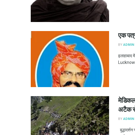
एक पत्
BY
ADMIN
इलाहाबाद 
Lucknow आज
मेडिकल 
अटैक से
BY
ADMIN
बुद्धादर्शन