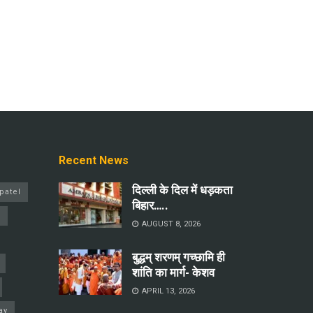
Recent News
दिल्ली के दिल में धड़कता
patel
बिहार…..
a
AUGUST 8, 2026
बुद्धम् शरणम् गच्छामि ही
शांति का मार्ग- केशव
APRIL 13, 2026
ay