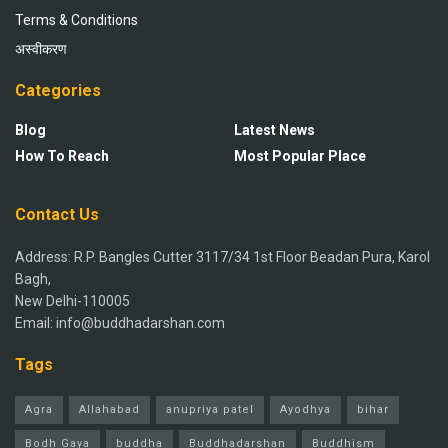
Terms & Conditions
अस्वीकरण
Categories
Blog
Latest News
How To Reach
Most Popular Place
Contact Us
Address: R.P. Bangles Cutter 3117/34 1st Floor Beadan Pura, Karol
Bagh,
New Delhi-110005
Email: info@buddhadarshan.com
Tags
Agra
Allahabad
anupriya patel
Ayodhya
bihar
Bodh Gaya
buddha
Buddhadarshan
Buddhism