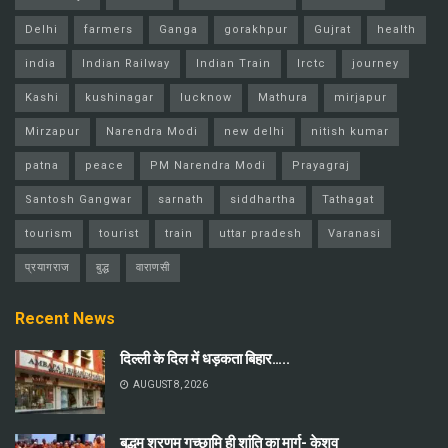
Delhi
farmers
Ganga
gorakhpur
Gujrat
health
india
Indian Railway
Indian Train
Irctc
journey
Kashi
kushinagar
lucknow
Mathura
mirjapur
Mirzapur
Narendra Modi
new delhi
nitish kumar
patna
peace
PM Narendra Modi
Prayagraj
Santosh Gangwar
sarnath
siddhartha
Tathagat
tourism
tourist
train
uttar pradesh
Varanasi
प्रयागराज
बुद्ध
वाराणसी
Recent News
दिल्ली के दिल में धड़कता बिहार…..
AUGUST 8, 2026
बुद्धम् शरणम् गच्छामि ही शांति का मार्ग- केशव