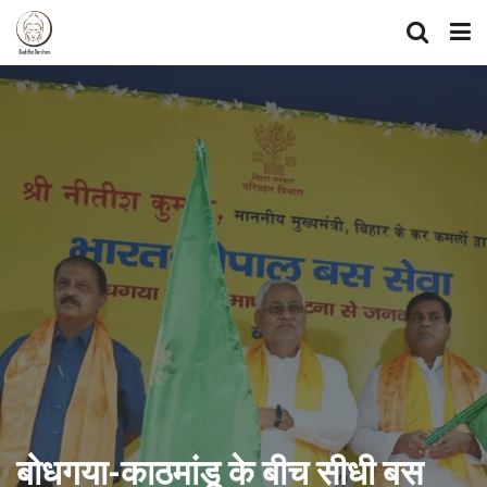
बोधगया-काठमांडू के बीच सीधी बस