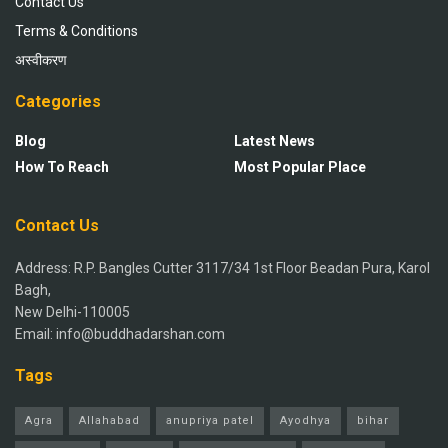
Contact Us
Terms & Conditions
अस्वीकरण
Categories
Blog
Latest News
How To Reach
Most Popular Place
Contact Us
Address: R.P. Bangles Cutter 3117/34 1st Floor Beadan Pura, Karol
Bagh,
New Delhi-110005
Email: info@buddhadarshan.com
Tags
Agra
Allahabad
anupriya patel
Ayodhya
bihar