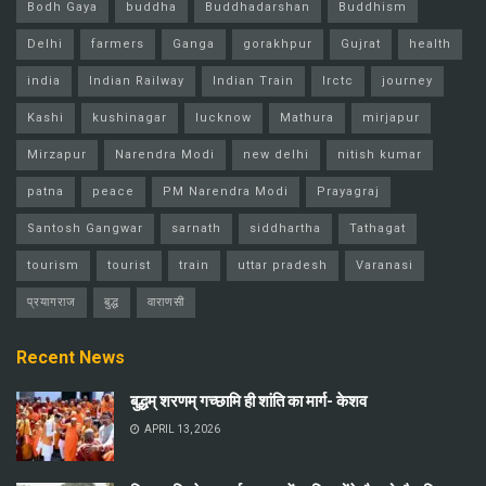
Bodh Gaya
buddha
Buddhadarshan
Buddhism
Delhi
farmers
Ganga
gorakhpur
Gujrat
health
india
Indian Railway
Indian Train
Irctc
journey
Kashi
kushinagar
lucknow
Mathura
mirjapur
Mirzapur
Narendra Modi
new delhi
nitish kumar
patna
peace
PM Narendra Modi
Prayagraj
Santosh Gangwar
sarnath
siddhartha
Tathagat
tourism
tourist
train
uttar pradesh
Varanasi
प्रयागराज
बुद्ध
वाराणसी
Recent News
बुद्धम् शरणम् गच्छामि ही शांति का मार्ग- केशव
APRIL 13, 2026