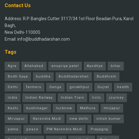
Contact Us
Address: R.P. Bangles Cutter 3117/34 1st Floor Beadan Pura, Karol
Bagh,
New Delhi-110005
Email: info@buddhadarshan.com
Tags
Agra
Allahabad
anupriya patel
Ayodhya
bihar
Bodh Gaya
buddha
Buddhadarshan
Buddhism
Delhi
farmers
Ganga
gorakhpur
Gujrat
health
india
Indian Railway
Indian Train
Irctc
journey
Kashi
kushinagar
lucknow
Mathura
mirjapur
Mirzapur
Narendra Modi
new delhi
nitish kumar
patna
peace
PM Narendra Modi
Prayagraj