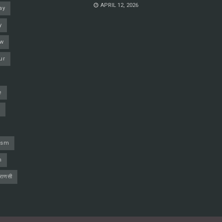
APRIL 12, 2026
ay
y
ow
ur
e
j
ism
h
ाराणसी