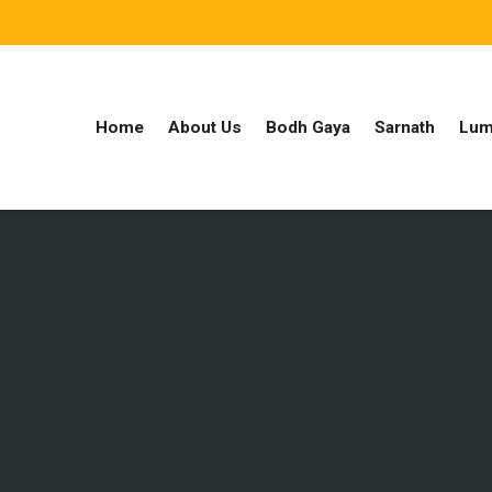
Home
About Us
Bodh Gaya
Sarnath
Lum