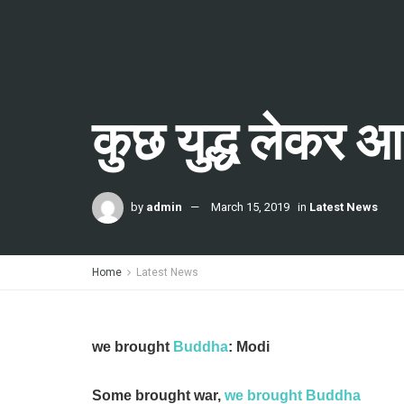
कुछ युद्ध लेकर आ
by
admin
March 15, 2019
in
Latest News
Home
Latest News
we brought
Buddha
: Modi
Some brought war,
we brought Buddha