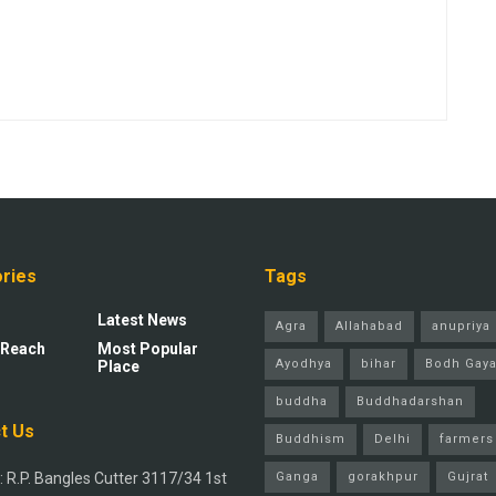
ries
Tags
Latest News
Agra
Allahabad
anupriya 
 Reach
Most Popular
Ayodhya
bihar
Bodh Gay
Place
buddha
Buddhadarshan
t Us
Buddhism
Delhi
farmers
 R.P. Bangles Cutter 3117/34 1st
Ganga
gorakhpur
Gujrat