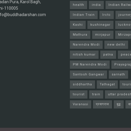
adan Pura, Karol Bagh,
health
india
Indian Railw
hi-110005
info@buddhadarshan.com
Indian Train
Irctc
journe
Kashi
kushinagar
luckn
Mathura
mirjapur
Mirzap
Narendra Modi
new delhi
nitish kumar
patna
peac
PM Narendra Modi
Prayagra
Santosh Gangwar
sarnath
siddhartha
Tathagat
tour
tourist
train
uttar prades
Varanasi
प्रयागराज
बुद्ध
व