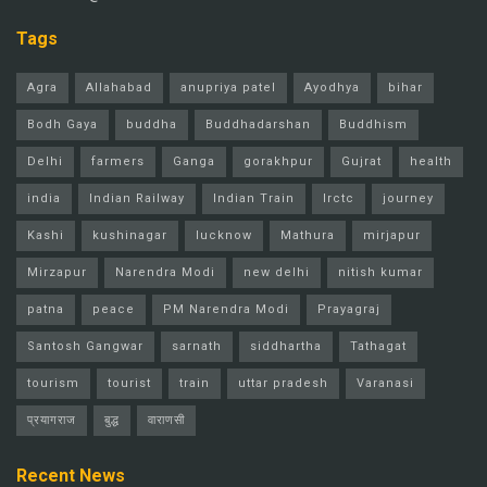
Tags
Agra
Allahabad
anupriya patel
Ayodhya
bihar
Bodh Gaya
buddha
Buddhadarshan
Buddhism
Delhi
farmers
Ganga
gorakhpur
Gujrat
health
india
Indian Railway
Indian Train
Irctc
journey
Kashi
kushinagar
lucknow
Mathura
mirjapur
Mirzapur
Narendra Modi
new delhi
nitish kumar
patna
peace
PM Narendra Modi
Prayagraj
Santosh Gangwar
sarnath
siddhartha
Tathagat
tourism
tourist
train
uttar pradesh
Varanasi
प्रयागराज
बुद्ध
वाराणसी
Recent News