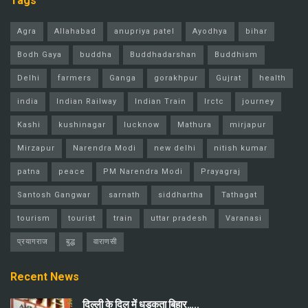
Tags
Agra
Allahabad
anupriya patel
Ayodhya
bihar
Bodh Gaya
buddha
Buddhadarshan
Buddhism
Delhi
farmers
Ganga
gorakhpur
Gujrat
health
india
Indian Railway
Indian Train
Irctc
journey
Kashi
kushinagar
lucknow
Mathura
mirjapur
Mirzapur
Narendra Modi
new delhi
nitish kumar
patna
peace
PM Narendra Modi
Prayagraj
Santosh Gangwar
sarnath
siddhartha
Tathagat
tourism
tourist
train
uttar pradesh
Varanasi
प्रयागराज
बुद्ध
वाराणसी
Recent News
दिल्ली के दिल में धड़कता बिहार…..