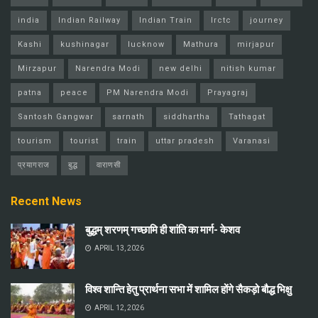
india
Indian Railway
Indian Train
Irctc
journey
Kashi
kushinagar
lucknow
Mathura
mirjapur
Mirzapur
Narendra Modi
new delhi
nitish kumar
patna
peace
PM Narendra Modi
Prayagraj
Santosh Gangwar
sarnath
siddhartha
Tathagat
tourism
tourist
train
uttar pradesh
Varanasi
प्रयागराज
बुद्ध
वाराणसी
Recent News
बुद्धम् शरणम् गच्छामि ही शांति का मार्ग- केशव
APRIL 13, 2026
विश्व शान्ति हेतु प्रार्थना सभा में शामिल होंगे सैकड़ो बौद्ध भिक्षु
APRIL 12, 2026