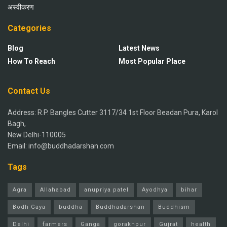
अस्वीकरण
Categories
Blog
Latest News
How To Reach
Most Popular Place
Contact Us
Address: R.P. Bangles Cutter 3117/34 1st Floor Beadan Pura, Karol
Bagh,
New Delhi-110005
Email: info@buddhadarshan.com
Tags
Agra
Allahabad
anupriya patel
Ayodhya
bihar
Bodh Gaya
buddha
Buddhadarshan
Buddhism
Delhi
farmers
Ganga
gorakhpur
Gujrat
health