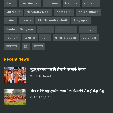
Kashi
kushinagar
lucknow
Mathura
mirjapur
Mirzapur
Narendra Modi
new delhi
nitish kumar
patna
peace
PM Narendra Modi
Prayagraj
Santosh Gangwar
sarnath
siddhartha
Tathagat
tourism
tourist
train
uttar pradesh
Varanasi
प्रयागराज
बुद्ध
वाराणसी
Recent News
बुद्धम् शरणम् गच्छामि ही शांति का मार्ग- केशव
APRIL 13, 2026
विश्व शान्ति हेतु प्रार्थना सभा में शामिल होंगे सैकड़ो बौद्ध भिक्षु
APRIL 12, 2026