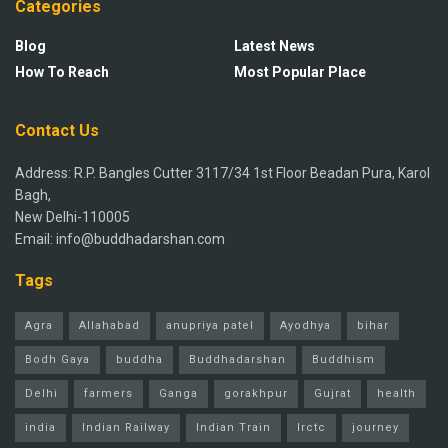
Categories
Blog
Latest News
How To Reach
Most Popular Place
Contact Us
Address: R.P. Bangles Cutter 3117/34 1st Floor Beadan Pura, Karol
Bagh,
New Delhi-110005
Email: info@buddhadarshan.com
Tags
Agra
Allahabad
anupriya patel
Ayodhya
bihar
Bodh Gaya
buddha
Buddhadarshan
Buddhism
Delhi
farmers
Ganga
gorakhpur
Gujrat
health
india
Indian Railway
Indian Train
Irctc
journey