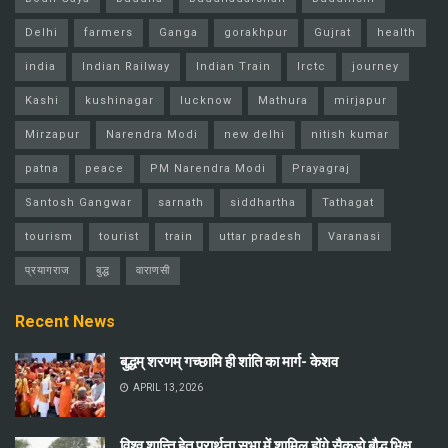
Delhi
farmers
Ganga
gorakhpur
Gujrat
health
india
Indian Railway
Indian Train
Irctc
journey
Kashi
kushinagar
lucknow
Mathura
mirjapur
Mirzapur
Narendra Modi
new delhi
nitish kumar
patna
peace
PM Narendra Modi
Prayagraj
Santosh Gangwar
sarnath
siddhartha
Tathagat
tourism
tourist
train
uttar pradesh
Varanasi
प्रयागराज
बुद्ध
वाराणसी
Recent News
बुद्धम् शरणम् गच्छामि ही शांति का मार्ग- केशव
APRIL 13, 2026
विश्व शान्ति हेतु प्रार्थना सभा में शामिल होंगे सैकड़ो बौद्ध भिक्षु