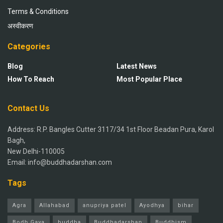
Terms & Conditions
अस्वीकरण
Categories
Blog
Latest News
How To Reach
Most Popular Place
Contact Us
Address: R.P. Bangles Cutter 3117/34 1st Floor Beadan Pura, Karol
Bagh,
New Delhi-110005
Email: info@buddhadarshan.com
Tags
Agra
Allahabad
anupriya patel
Ayodhya
bihar
Bodh Gaya
buddha
Buddhadarshan
Buddhism