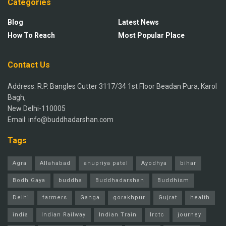
Categories
Blog
Latest News
How To Reach
Most Popular Place
Contact Us
Address: R.P. Bangles Cutter 3117/34 1st Floor Beadan Pura, Karol
Bagh,
New Delhi-110005
Email: info@buddhadarshan.com
Tags
Agra
Allahabad
anupriya patel
Ayodhya
bihar
Bodh Gaya
buddha
Buddhadarshan
Buddhism
Delhi
farmers
Ganga
gorakhpur
Gujrat
health
india
Indian Railway
Indian Train
Irctc
journey