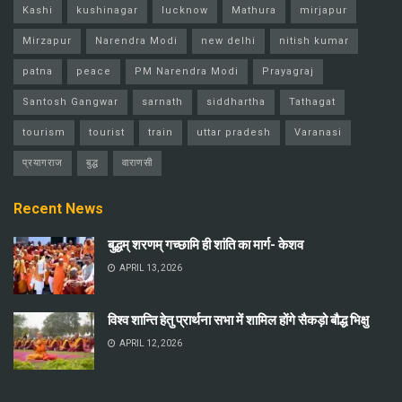
Kashi
kushinagar
lucknow
Mathura
mirjapur
Mirzapur
Narendra Modi
new delhi
nitish kumar
patna
peace
PM Narendra Modi
Prayagraj
Santosh Gangwar
sarnath
siddhartha
Tathagat
tourism
tourist
train
uttar pradesh
Varanasi
प्रयागराज
बुद्ध
वाराणसी
Recent News
बुद्धम् शरणम् गच्छामि ही शांति का मार्ग- केशव
APRIL 13, 2026
विश्व शान्ति हेतु प्रार्थना सभा में शामिल होंगे सैकड़ो बौद्ध भिक्षु
APRIL 12, 2026