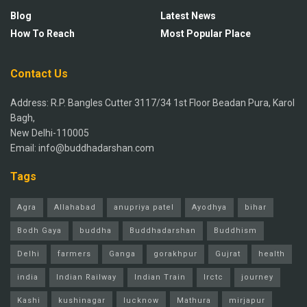
Blog
Latest News
How To Reach
Most Popular Place
Contact Us
Address: R.P. Bangles Cutter 3117/34 1st Floor Beadan Pura, Karol
Bagh,
New Delhi-110005
Email: info@buddhadarshan.com
Tags
Agra
Allahabad
anupriya patel
Ayodhya
bihar
Bodh Gaya
buddha
Buddhadarshan
Buddhism
Delhi
farmers
Ganga
gorakhpur
Gujrat
health
india
Indian Railway
Indian Train
Irctc
journey
Kashi
kushinagar
lucknow
Mathura
mirjapur