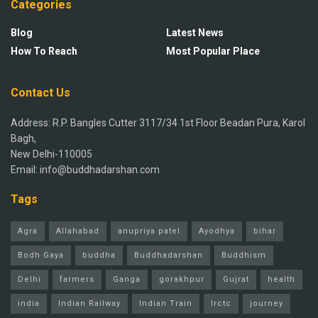
Categories
Blog
Latest News
How To Reach
Most Popular Place
Contact Us
Address: R.P. Bangles Cutter 3117/34 1st Floor Beadan Pura, Karol
Bagh,
New Delhi-110005
Email: info@buddhadarshan.com
Tags
Agra
Allahabad
anupriya patel
Ayodhya
bihar
Bodh Gaya
buddha
Buddhadarshan
Buddhism
Delhi
farmers
Ganga
gorakhpur
Gujrat
health
india
Indian Railway
Indian Train
Irctc
journey