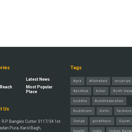
ries
Tags
Latest News
Agra
Allahabad
anupriya 
 Reach
Most Popular
Ayodhya
bihar
Bodh Gay
Place
buddha
Buddhadarshan
t Us
Buddhism
Delhi
farmers
 R.P. Bangles Cutter 3117/34 1st
Ganga
gorakhpur
Gujrat
adan Pura, Karol Bagh,
health
india
Indian Railw