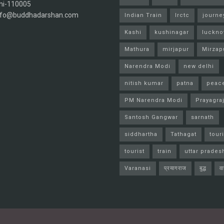
hi-110005
info@buddhadarshan.com
Indian Train
Irctc
journe
Kashi
kushinagar
luckn
Mathura
mirjapur
Mirzap
Narendra Modi
new delhi
nitish kumar
patna
peac
PM Narendra Modi
Prayagra
Santosh Gangwar
sarnath
siddhartha
Tathagat
tour
tourist
train
uttar prades
Varanasi
प्रयागराज
बुद्ध
व