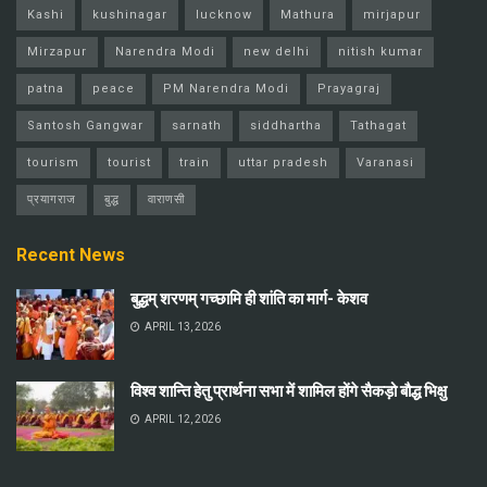
Kashi
kushinagar
lucknow
Mathura
mirjapur
Mirzapur
Narendra Modi
new delhi
nitish kumar
patna
peace
PM Narendra Modi
Prayagraj
Santosh Gangwar
sarnath
siddhartha
Tathagat
tourism
tourist
train
uttar pradesh
Varanasi
प्रयागराज
बुद्ध
वाराणसी
Recent News
बुद्धम् शरणम् गच्छामि ही शांति का मार्ग- केशव
APRIL 13, 2026
विश्व शान्ति हेतु प्रार्थना सभा में शामिल होंगे सैकड़ो बौद्ध भिक्षु
APRIL 12, 2026