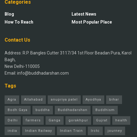
Categories
Blog
Latest News
How To Reach
Most Popular Place
Contact Us
Address: R.P. Bangles Cutter 3117/34 1st Floor Beadan Pura, Karol
Bagh,
New Delhi-110005
Email: info@buddhadarshan.com
Tags
Agra
Allahabad
anupriya patel
Ayodhya
bihar
Bodh Gaya
buddha
Buddhadarshan
Buddhism
Delhi
farmers
Ganga
gorakhpur
Gujrat
health
india
Indian Railway
Indian Train
Irctc
journey