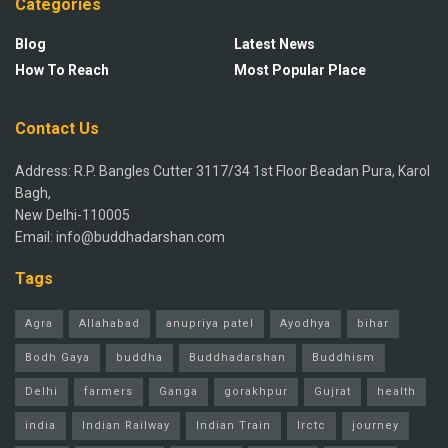
Categories
Blog
Latest News
How To Reach
Most Popular Place
Contact Us
Address: R.P. Bangles Cutter 3117/34 1st Floor Beadan Pura, Karol
Bagh,
New Delhi-110005
Email: info@buddhadarshan.com
Tags
Agra
Allahabad
anupriya patel
Ayodhya
bihar
Bodh Gaya
buddha
Buddhadarshan
Buddhism
Delhi
farmers
Ganga
gorakhpur
Gujrat
health
india
Indian Railway
Indian Train
Irctc
journey