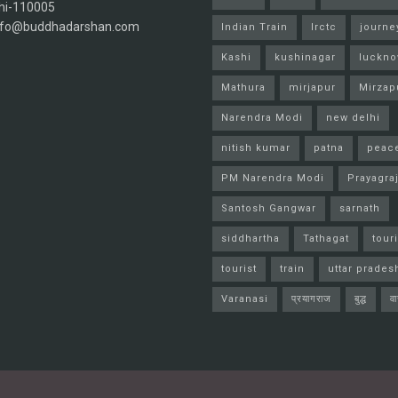
hi-110005
info@buddhadarshan.com
Indian Train
Irctc
journe
Kashi
kushinagar
luckn
Mathura
mirjapur
Mirzap
Narendra Modi
new delhi
nitish kumar
patna
peac
PM Narendra Modi
Prayagra
Santosh Gangwar
sarnath
siddhartha
Tathagat
tour
tourist
train
uttar prades
Varanasi
प्रयागराज
बुद्ध
व