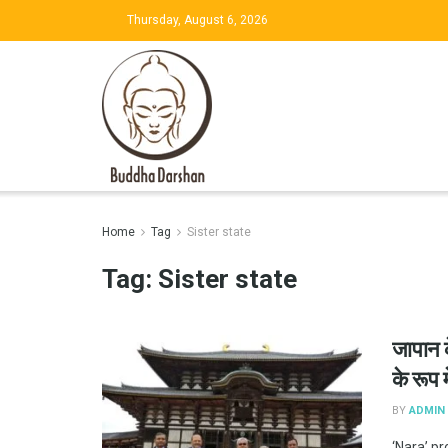
Thursday, August 6, 2026
Home
Tag
Sister state
Tag:
Sister state
जापान क
के रूप 
BY
ADMIN
‘Nara’ pr