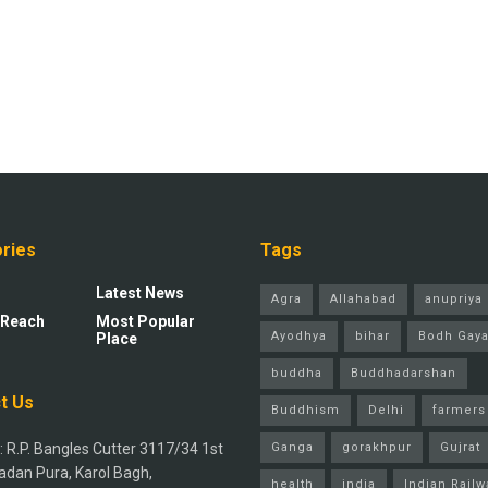
ries
Tags
Latest News
Agra
Allahabad
anupriya 
 Reach
Most Popular
Ayodhya
bihar
Bodh Gay
Place
buddha
Buddhadarshan
t Us
Buddhism
Delhi
farmers
 R.P. Bangles Cutter 3117/34 1st
Ganga
gorakhpur
Gujrat
adan Pura, Karol Bagh,
health
india
Indian Railw