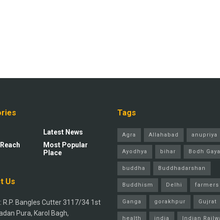
ries
Tags
Latest News
Agra
Allahabad
anupriya 
 Reach
Most Popular
Ayodhya
bihar
Bodh Gay
Place
buddha
Buddhadarshan
t Us
Buddhism
Delhi
farmers
 R.P. Bangles Cutter 3117/34 1st
Ganga
gorakhpur
Gujrat
adan Pura, Karol Bagh,
health
india
Indian Railw