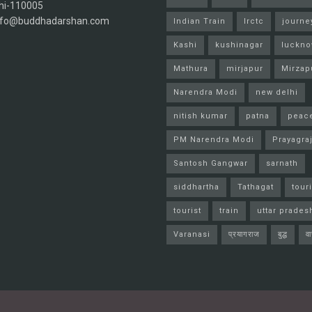
hi-110005
info@buddhadarshan.com
Indian Train
Irctc
journe
Kashi
kushinagar
luckn
Mathura
mirjapur
Mirzap
Narendra Modi
new delhi
nitish kumar
patna
peac
PM Narendra Modi
Prayagra
Santosh Gangwar
sarnath
siddhartha
Tathagat
tour
tourist
train
uttar prades
Varanasi
प्रयागराज
बुद्ध
व