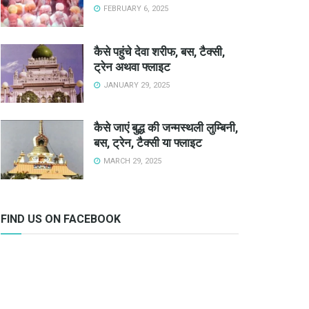
FEBRUARY 6, 2025
 लिमिटेड (ईईएसएल) और मुंबई आईअाईटी के बीच अनुबंध करार हुआ है।
 child in the country in the fastest and most cost­
कैसे पहुंचे देवा शरीफ, बस, टैक्सी,
ट्रेन अथवा फ्लाइट
कराई जाएगी।
JANUARY 29, 2025
00 करोड़ रुपए की सहायता राशि देने और इसके तहत 10 करोड़ स्कूली बच्चों को सोलर लैम्प उपलब्
कैसे जाएं बुद्ध की जन्मस्थली लुम्बिनी,
बस, ट्रेन, टैक्सी या फ्लाइट
MARCH 29, 2025
FIND US ON FACEBOOK