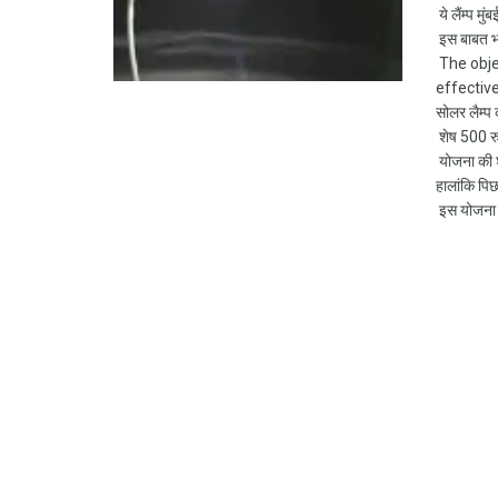
ये लैंम्प म
इस बाबत भा
The objec
effectiv
सोलर लैम्प
शेष 500 र
योजना की शु
हालांकि पि
इस योजना का