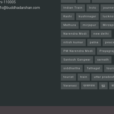
hi-110005
info@buddhadarshan.com
Indian Train
Irctc
journe
Kashi
kushinagar
luckn
Mathura
mirjapur
Mirzap
Narendra Modi
new delhi
nitish kumar
patna
peac
PM Narendra Modi
Prayagra
Santosh Gangwar
sarnath
siddhartha
Tathagat
tour
tourist
train
uttar prades
Varanasi
प्रयागराज
बुद्ध
व