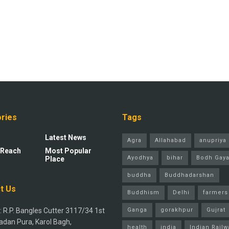
ries
Tags
Latest News
Agra
Allahabad
anupriya 
 Reach
Most Popular
Ayodhya
bihar
Bodh Gay
Place
buddha
Buddhadarshan
t Us
Buddhism
Delhi
farmers
 R.P. Bangles Cutter 3117/34 1st
Ganga
gorakhpur
Gujrat
adan Pura, Karol Bagh,
health
india
Indian Railw