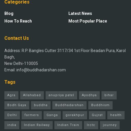
Categories
Blog
Latest News
How To Reach
Most Popular Place
Contact Us
Address: R.P. Bangles Cutter 3117/34 1st Floor Beadan Pura, Karol
Bagh,
New Delhi-110005
Email: info@buddhadarshan.com
Tags
Agra
Allahabad
anupriya patel
Ayodhya
bihar
Bodh Gaya
buddha
Buddhadarshan
Buddhism
Delhi
farmers
Ganga
gorakhpur
Gujrat
health
india
Indian Railway
Indian Train
Irctc
journey