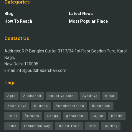
Categories
Blog
Latest News
How To Reach
Most Popular Place
Contact Us
Address: R.P. Bangles Cutter 3117/34 1st Floor Beadan Pura, Karol
Bagh,
New Delhi-110005
Email: info@buddhadarshan.com
Tags
Agra
Allahabad
anupriya patel
Ayodhya
bihar
Bodh Gaya
buddha
Buddhadarshan
Buddhism
Delhi
farmers
Ganga
gorakhpur
Gujrat
health
india
Indian Railway
Indian Train
Irctc
journey