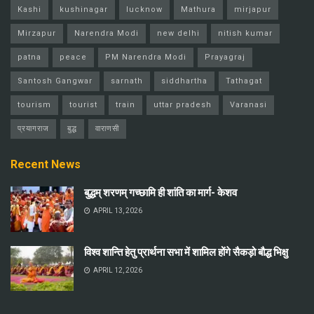
Kashi
kushinagar
lucknow
Mathura
mirjapur
Mirzapur
Narendra Modi
new delhi
nitish kumar
patna
peace
PM Narendra Modi
Prayagraj
Santosh Gangwar
sarnath
siddhartha
Tathagat
tourism
tourist
train
uttar pradesh
Varanasi
प्रयागराज
बुद्ध
वाराणसी
Recent News
बुद्धम् शरणम् गच्छामि ही शांति का मार्ग- केशव
APRIL 13, 2026
विश्व शान्ति हेतु प्रार्थना सभा में शामिल होंगे सैकड़ो बौद्ध भिक्षु
APRIL 12, 2026