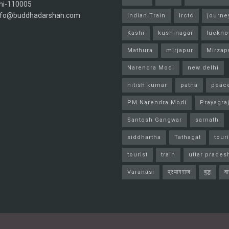
hi-110005
info@buddhadarshan.com
Indian Train
Irctc
journe
Kashi
kushinagar
luckn
Mathura
mirjapur
Mirzap
Narendra Modi
new delhi
nitish kumar
patna
peac
PM Narendra Modi
Prayagra
Santosh Gangwar
sarnath
siddhartha
Tathagat
tour
tourist
train
uttar prades
Varanasi
प्रयागराज
बुद्ध
व