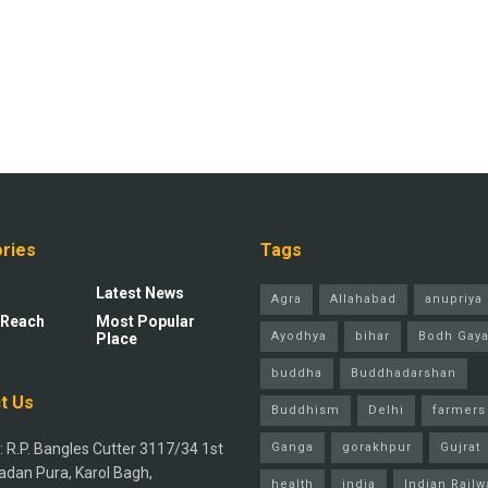
ries
Tags
Latest News
Agra
Allahabad
anupriya 
 Reach
Most Popular
Ayodhya
bihar
Bodh Gay
Place
buddha
Buddhadarshan
t Us
Buddhism
Delhi
farmers
 R.P. Bangles Cutter 3117/34 1st
Ganga
gorakhpur
Gujrat
adan Pura, Karol Bagh,
health
india
Indian Railw