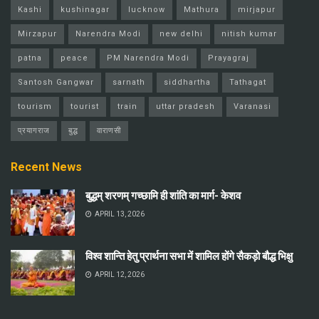
Kashi
kushinagar
lucknow
Mathura
mirjapur
Mirzapur
Narendra Modi
new delhi
nitish kumar
patna
peace
PM Narendra Modi
Prayagraj
Santosh Gangwar
sarnath
siddhartha
Tathagat
tourism
tourist
train
uttar pradesh
Varanasi
प्रयागराज
बुद्ध
वाराणसी
Recent News
बुद्धम् शरणम् गच्छामि ही शांति का मार्ग- केशव
APRIL 13, 2026
विश्व शान्ति हेतु प्रार्थना सभा में शामिल होंगे सैकड़ो बौद्ध भिक्षु
APRIL 12, 2026