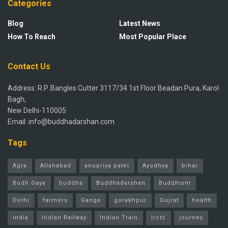
Categories
Blog
Latest News
How To Reach
Most Popular Place
Contact Us
Address: R.P. Bangles Cutter 3117/34 1st Floor Beadan Pura, Karol
Bagh,
New Delhi-110005
Email: info@buddhadarshan.com
Tags
Agra
Allahabad
anupriya patel
Ayodhya
bihar
Bodh Gaya
buddha
Buddhadarshan
Buddhism
Delhi
farmers
Ganga
gorakhpur
Gujrat
health
india
Indian Railway
Indian Train
Irctc
journey