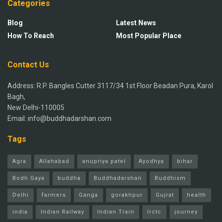
Categories
Blog
Latest News
How To Reach
Most Popular Place
Contact Us
Address: R.P. Bangles Cutter 3117/34 1st Floor Beadan Pura, Karol
Bagh,
New Delhi-110005
Email: info@buddhadarshan.com
Tags
Agra
Allahabad
anupriya patel
Ayodhya
bihar
Bodh Gaya
buddha
Buddhadarshan
Buddhism
Delhi
farmers
Ganga
gorakhpur
Gujrat
health
india
Indian Railway
Indian Train
Irctc
journey