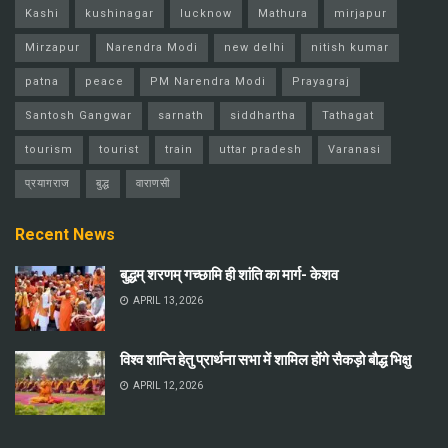
Kashi
kushinagar
lucknow
Mathura
mirjapur
Mirzapur
Narendra Modi
new delhi
nitish kumar
patna
peace
PM Narendra Modi
Prayagraj
Santosh Gangwar
sarnath
siddhartha
Tathagat
tourism
tourist
train
uttar pradesh
Varanasi
प्रयागराज
बुद्ध
वाराणसी
Recent News
बुद्धम् शरणम् गच्छामि ही शांति का मार्ग- केशव
APRIL 13, 2026
विश्व शान्ति हेतु प्रार्थना सभा में शामिल होंगे सैकड़ो बौद्ध भिक्षु
APRIL 12, 2026