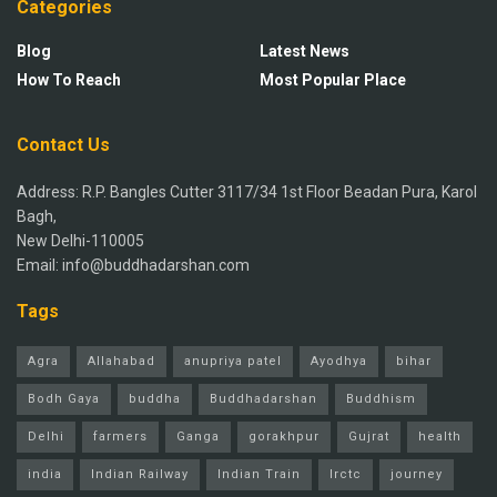
Categories
Blog
Latest News
How To Reach
Most Popular Place
Contact Us
Address: R.P. Bangles Cutter 3117/34 1st Floor Beadan Pura, Karol
Bagh,
New Delhi-110005
Email: info@buddhadarshan.com
Tags
Agra
Allahabad
anupriya patel
Ayodhya
bihar
Bodh Gaya
buddha
Buddhadarshan
Buddhism
Delhi
farmers
Ganga
gorakhpur
Gujrat
health
india
Indian Railway
Indian Train
Irctc
journey