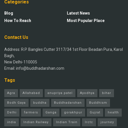
Categories
Blog
Latest News
How To Reach
Most Popular Place
Contact Us
Address: R.P. Bangles Cutter 3117/34 1st Floor Beadan Pura, Karol
Bagh,
New Delhi-110005
Email: info@buddhadarshan.com
Tags
Agra
Allahabad
anupriya patel
Ayodhya
bihar
Bodh Gaya
buddha
Buddhadarshan
Buddhism
Delhi
farmers
Ganga
gorakhpur
Gujrat
health
india
Indian Railway
Indian Train
Irctc
journey