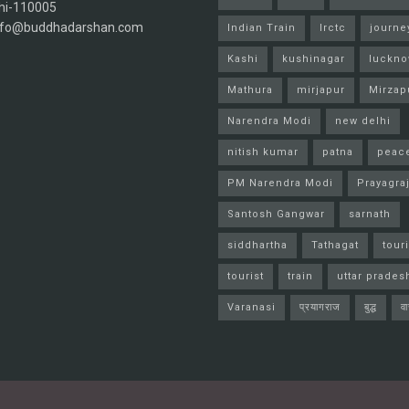
hi-110005
info@buddhadarshan.com
Indian Train
Irctc
journe
Kashi
kushinagar
luckn
Mathura
mirjapur
Mirzap
Narendra Modi
new delhi
nitish kumar
patna
peac
PM Narendra Modi
Prayagra
Santosh Gangwar
sarnath
siddhartha
Tathagat
tour
tourist
train
uttar prades
Varanasi
प्रयागराज
बुद्ध
व