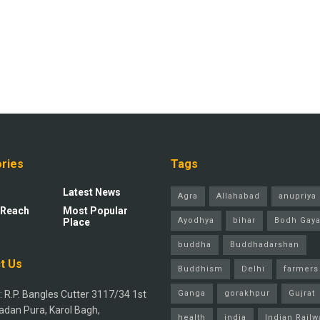
ries
Tags
Latest News
Agra
Allahabad
anupriya 
 Reach
Most Popular
Ayodhya
bihar
Bodh Gay
Place
buddha
Buddhadarshan
t Us
Buddhism
Delhi
farmers
 R.P. Bangles Cutter 3117/34 1st
Ganga
gorakhpur
Gujrat
adan Pura, Karol Bagh,
health
india
Indian Railw