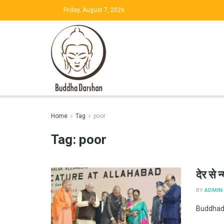
Friday, August 7, 2026
Home
Tag
poor
Tag:
poor
देर से 
BY
ADMIN
Buddh