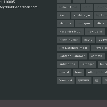
hi-110005
info@buddhadarshan.com
Indian Train
Irctc
journe
Kashi
kushinagar
luckn
Mathura
mirjapur
Mirzap
Narendra Modi
new delhi
nitish kumar
patna
peac
PM Narendra Modi
Prayagra
Santosh Gangwar
sarnath
siddhartha
Tathagat
tour
tourist
train
uttar prades
Varanasi
प्रयागराज
बुद्ध
व