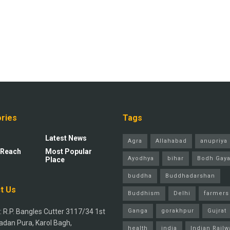
ries
Tags
Latest News
Agra
Allahabad
anupriya 
 Reach
Most Popular
Ayodhya
bihar
Bodh Gay
Place
buddha
Buddhadarshan
t Us
Buddhism
Delhi
farmers
 R.P. Bangles Cutter 3117/34 1st
Ganga
gorakhpur
Gujrat
adan Pura, Karol Bagh,
health
india
Indian Railw