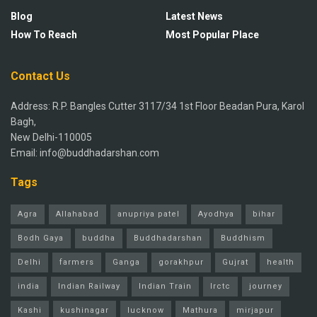
Blog
Latest News
How To Reach
Most Popular Place
Contact Us
Address: R.P. Bangles Cutter 3117/34 1st Floor Beadan Pura, Karol
Bagh,
New Delhi-110005
Email: info@buddhadarshan.com
Tags
Agra
Allahabad
anupriya patel
Ayodhya
bihar
Bodh Gaya
buddha
Buddhadarshan
Buddhism
Delhi
farmers
Ganga
gorakhpur
Gujrat
health
india
Indian Railway
Indian Train
Irctc
journey
Kashi
kushinagar
lucknow
Mathura
mirjapur