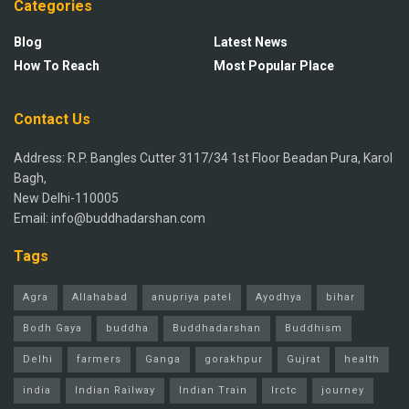
Categories
Blog
Latest News
How To Reach
Most Popular Place
Contact Us
Address: R.P. Bangles Cutter 3117/34 1st Floor Beadan Pura, Karol
Bagh,
New Delhi-110005
Email: info@buddhadarshan.com
Tags
Agra
Allahabad
anupriya patel
Ayodhya
bihar
Bodh Gaya
buddha
Buddhadarshan
Buddhism
Delhi
farmers
Ganga
gorakhpur
Gujrat
health
india
Indian Railway
Indian Train
Irctc
journey