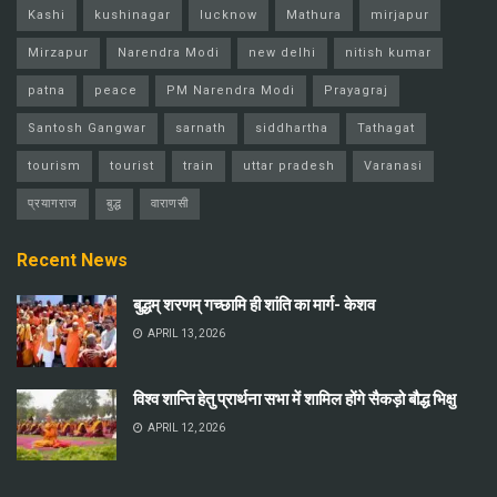
Kashi
kushinagar
lucknow
Mathura
mirjapur
Mirzapur
Narendra Modi
new delhi
nitish kumar
patna
peace
PM Narendra Modi
Prayagraj
Santosh Gangwar
sarnath
siddhartha
Tathagat
tourism
tourist
train
uttar pradesh
Varanasi
प्रयागराज
बुद्ध
वाराणसी
Recent News
बुद्धम् शरणम् गच्छामि ही शांति का मार्ग- केशव
APRIL 13, 2026
विश्व शान्ति हेतु प्रार्थना सभा में शामिल होंगे सैकड़ो बौद्ध भिक्षु
APRIL 12, 2026