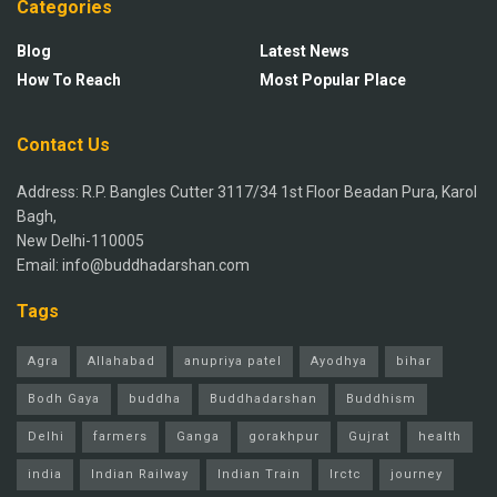
Categories
Blog
Latest News
How To Reach
Most Popular Place
Contact Us
Address: R.P. Bangles Cutter 3117/34 1st Floor Beadan Pura, Karol
Bagh,
New Delhi-110005
Email: info@buddhadarshan.com
Tags
Agra
Allahabad
anupriya patel
Ayodhya
bihar
Bodh Gaya
buddha
Buddhadarshan
Buddhism
Delhi
farmers
Ganga
gorakhpur
Gujrat
health
india
Indian Railway
Indian Train
Irctc
journey