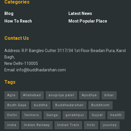
Categories
Blog
Latest News
How To Reach
Most Popular Place
Contact Us
Address: R.P. Bangles Cutter 3117/34 1st Floor Beadan Pura, Karol
Bagh,
New Delhi-110005
Email: info@buddhadarshan.com
Tags
Agra
Allahabad
anupriya patel
Ayodhya
bihar
Bodh Gaya
buddha
Buddhadarshan
Buddhism
Delhi
farmers
Ganga
gorakhpur
Gujrat
health
india
Indian Railway
Indian Train
Irctc
journey