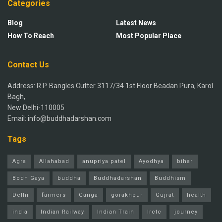
Categories
Blog
Latest News
How To Reach
Most Popular Place
Contact Us
Address: R.P. Bangles Cutter 3117/34 1st Floor Beadan Pura, Karol
Bagh,
New Delhi-110005
Email: info@buddhadarshan.com
Tags
Agra
Allahabad
anupriya patel
Ayodhya
bihar
Bodh Gaya
buddha
Buddhadarshan
Buddhism
Delhi
farmers
Ganga
gorakhpur
Gujrat
health
india
Indian Railway
Indian Train
Irctc
journey