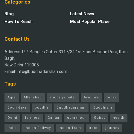
Categories
Blog
Latest News
How To Reach
Most Popular Place
Contact Us
Address: R.P. Bangles Cutter 3117/34 1st Floor Beadan Pura, Karol
Bagh,
New Delhi-110005
Email: info@buddhadarshan.com
Tags
Agra
Allahabad
anupriya patel
Ayodhya
bihar
Bodh Gaya
buddha
Buddhadarshan
Buddhism
Delhi
farmers
Ganga
gorakhpur
Gujrat
health
india
Indian Railway
Indian Train
Irctc
journey