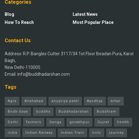
Categories
Blog
Latest News
How To Reach
Most Popular Place
Contact Us
Address: R.P. Bangles Cutter 3117/34 1st Floor Beadan Pura, Karol
Bagh,
New Delhi-110005
Email: info@buddhadarshan.com
Tags
Agra
Allahabad
anupriya patel
Ayodhya
bihar
Bodh Gaya
buddha
Buddhadarshan
Buddhism
Delhi
farmers
Ganga
gorakhpur
Gujrat
health
india
Indian Railway
Indian Train
Irctc
journey